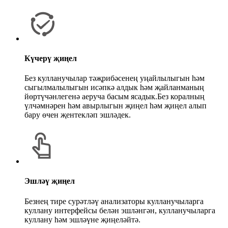
Күчерү җиңел
Без кулланучылар тәҗрибәсенең уңайлылыгын һәм
сыгылмалылыгын исәпкә алдык һәм җайланманың
йөртүчәнлегенә аеруча басым ясадык.Без коралның
үлчәмнәрен һәм авырлыгын җиңел һәм җиңел алып
бару өчен җентекләп эшләдек.
Эшләү җиңел
Безнең тире сурәтләү анализаторы кулланучыларга
куллану интерфейсы белән эшләнгән, кулланучыларга
куллану һәм эшләүне җиңеләйтә.