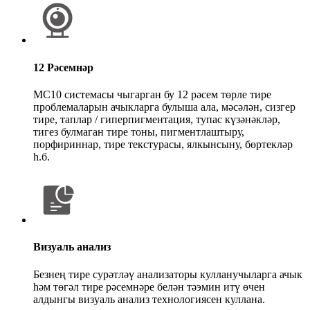
12 Рәсемнәр
MC10 системасы чыгарган бу 12 рәсем төрле тире
проблемаларын ачыкларга булыша ала, мәсәлән, сизгер
тире, таплар / гиперпигментация, тупас күзәнәкләр,
тигез булмаган тире тоны, пигментлаштыру,
порфириннар, тире текстурасы, ялкынсыну, бөртекләр
һ.б.
Визуаль анализ
Безнең тире сурәтләү анализаторы кулланучыларга ачык
һәм төгәл тире рәсемнәре белән тәэмин итү өчен
алдынгы визуаль анализ технологиясен куллана.