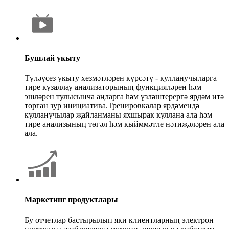
Бушлай укыту
Түләүсез укыту хезмәтләрен күрсәтү - кулланучыларга
тире күзаллау анализаторының функцияләрен һәм
эшләрен тулысынча аңларга һәм үзләштерергә ярдәм итә
торган зур инициатива.Тренировкалар ярдәмендә
кулланучылар җайланманы яхшырак куллана ала һәм
тире анализының төгәл һәм кыйммәтле нәтиҗәләрен ала
ала.
Маркетинг продуктлары
Бу отчетлар бастырылып яки клиентларның электрон