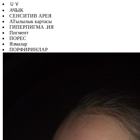
ＵＶ
АЧЫК
СЕНСИТИВ АРЕЯ
ATылылык картасы
ГИПЕРПИГМА .ИЯ
Пигмент
ПОРЕС
Язмалар
ПОРФИРИНЛАР