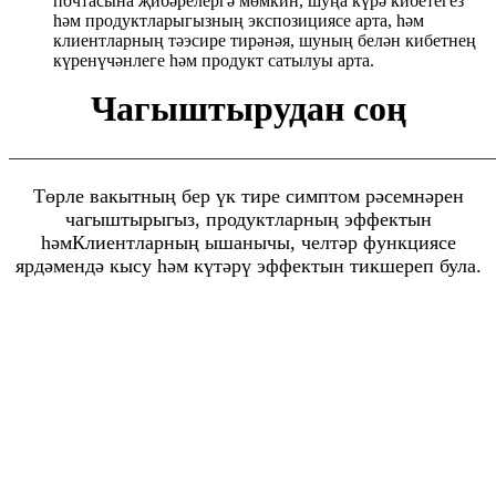
почтасына җибәрелергә мөмкин, шуңа күрә кибетегез
һәм продуктларыгызның экспозициясе арта, һәм
клиентларның тәэсире тирәнәя, шуның белән кибетнең
күренүчәнлеге һәм продукт сатылуы арта.
Чагыштырудан соң
———————————————————————————
Төрле вакытның бер үк тире симптом рәсемнәрен
чагыштырыгыз, продуктларның эффектын
һәм
Клиентларның ышанычы, челтәр функциясе
ярдәмендә кысу һәм күтәрү эффектын тикшереп була.