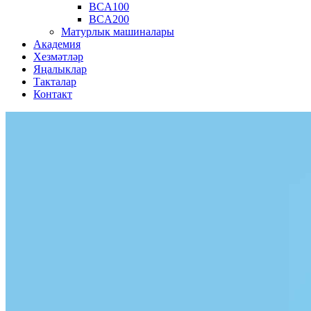
BCA100
BCA200
Матурлык машиналары
Академия
Хезмәтләр
Яңалыклар
Такталар
Контакт