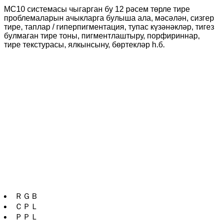
MC10 системасы чыгарган бу 12 рәсем төрле тире
проблемаларын ачыкларга булыша ала, мәсәлән, сизгер
тире, таплар / гиперпигментация, тупас күзәнәкләр, тигез
булмаган тире тоны, пигментлаштыру, порфириннар,
тире текстурасы, ялкынсыну, бөртекләр һ.б.
ＲＧＢ
ＣＰＬ
ＰＰＬ