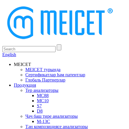
English
MEICET
MEICET турында
Сертификатлар һәм патентлар
Глобаль Партнерлар
Продукция
Тер анализаторы
MC88
MC10
S7
D8
Чәч баш тире анализаторы
М-13С
Тән композициясе анализаторы